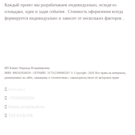
Каждый проект мы разрабатываем индивидуально, исходя из
площадки, идеи и задач события.. Стоимость оформления всегда
формируется индивидуально и зависит от нескольких факторов...
КОНТАКТЫ
ИП Кинаст Надежда Владимировна
ИНН: 890202926629 / ОГРНИП: 317312300085507 © Copyright -2026 Все права на материалы,
размещенные на сайте, защищены в соответствии с законодательством об авторском праве
Белгород
+79194355034
kinast.pro@mail.ru
TELEGRAM